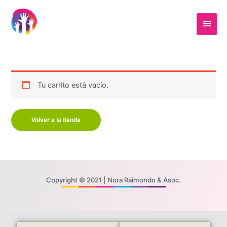
Ir
contenido
Menú
al
contenido
princi
Tu carrito está vacío.
Volver a la tienda
Copyright © 2021 | Nora Raimondo & Asoc.